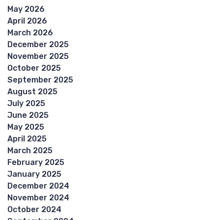
May 2026
April 2026
March 2026
December 2025
November 2025
October 2025
September 2025
August 2025
July 2025
June 2025
May 2025
April 2025
March 2025
February 2025
January 2025
December 2024
November 2024
October 2024