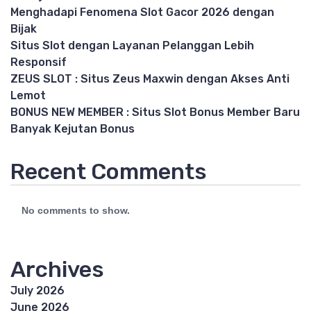
Menghadapi Fenomena Slot Gacor 2026 dengan
Bijak
Situs Slot dengan Layanan Pelanggan Lebih
Responsif
ZEUS SLOT : Situs Zeus Maxwin dengan Akses Anti
Lemot
BONUS NEW MEMBER : Situs Slot Bonus Member Baru
Banyak Kejutan Bonus
Recent Comments
No comments to show.
Archives
July 2026
June 2026