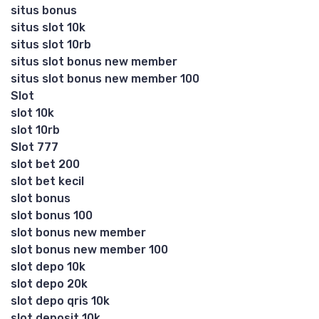
situs bonus
situs slot 10k
situs slot 10rb
situs slot bonus new member
situs slot bonus new member 100
Slot
slot 10k
slot 10rb
Slot 777
slot bet 200
slot bet kecil
slot bonus
slot bonus 100
slot bonus new member
slot bonus new member 100
slot depo 10k
slot depo 20k
slot depo qris 10k
slot deposit 10k