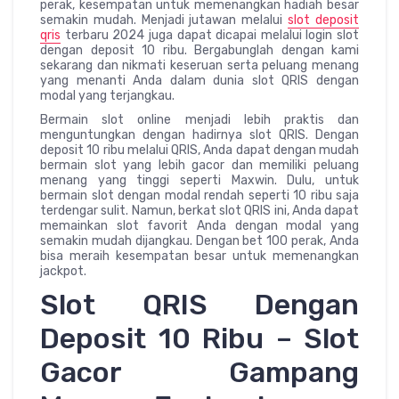
perak, kesempatan untuk memenangkan hadiah besar
semakin mudah. Menjadi jutawan melalui
slot deposit
qris
terbaru 2024 juga dapat dicapai melalui login slot
dengan deposit 10 ribu. Bergabunglah dengan kami
sekarang dan nikmati keseruan serta peluang menang
yang menanti Anda dalam dunia slot QRIS dengan
modal yang terjangkau.
Bermain slot online menjadi lebih praktis dan
menguntungkan dengan hadirnya slot QRIS. Dengan
deposit 10 ribu melalui QRIS, Anda dapat dengan mudah
bermain slot yang lebih gacor dan memiliki peluang
menang yang tinggi seperti Maxwin. Dulu, untuk
bermain slot dengan modal rendah seperti 10 ribu saja
terdengar sulit. Namun, berkat slot QRIS ini, Anda dapat
memainkan slot favorit Anda dengan modal yang
semakin mudah dijangkau. Dengan bet 100 perak, Anda
bisa meraih kesempatan besar untuk memenangkan
jackpot.
Slot QRIS Dengan
Deposit 10 Ribu – Slot
Gacor Gampang