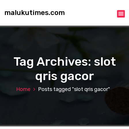
S
k
malukutimes.com
i
p
t
o
c
o
n
Tag Archives: slot
t
e
qris gacor
n
t
Home
Posts tagged "slot qris gacor"