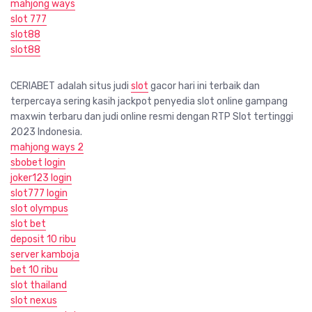
mahjong ways
slot 777
slot88
slot88
CERIABET adalah situs judi
slot
gacor hari ini terbaik dan
terpercaya sering kasih jackpot penyedia slot online gampang
maxwin terbaru dan judi online resmi dengan RTP Slot tertinggi
2023 Indonesia.
mahjong ways 2
sbobet login
joker123 login
slot777 login
slot olympus
slot bet
deposit 10 ribu
server kamboja
bet 10 ribu
slot thailand
slot nexus