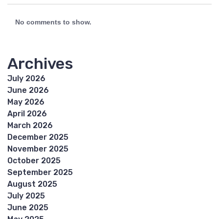
No comments to show.
Archives
July 2026
June 2026
May 2026
April 2026
March 2026
December 2025
November 2025
October 2025
September 2025
August 2025
July 2025
June 2025