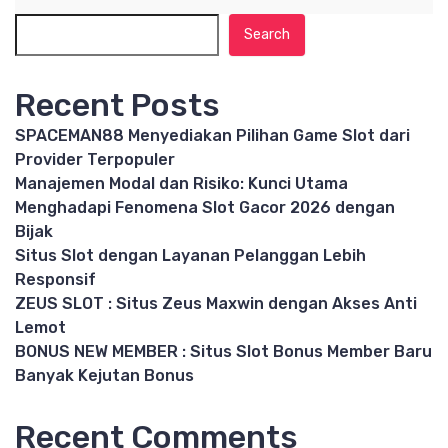
Search
Recent Posts
SPACEMAN88 Menyediakan Pilihan Game Slot dari
Provider Terpopuler
Manajemen Modal dan Risiko: Kunci Utama
Menghadapi Fenomena Slot Gacor 2026 dengan
Bijak
Situs Slot dengan Layanan Pelanggan Lebih
Responsif
ZEUS SLOT : Situs Zeus Maxwin dengan Akses Anti
Lemot
BONUS NEW MEMBER : Situs Slot Bonus Member Baru
Banyak Kejutan Bonus
Recent Comments