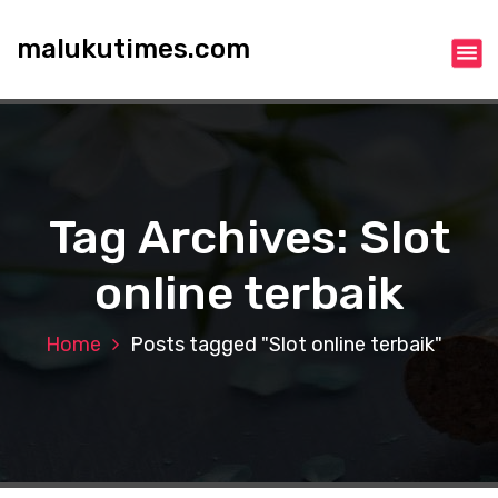
S
k
malukutimes.com
i
p
t
o
c
o
n
Tag Archives: Slot
t
e
online terbaik
n
t
Home
Posts tagged "Slot online terbaik"