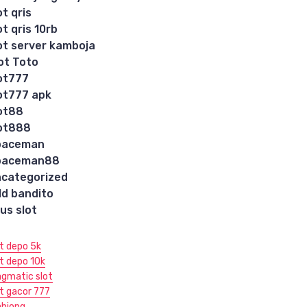
ot qris
ot qris 10rb
ot server kamboja
ot Toto
ot777
ot777 apk
ot88
ot888
paceman
paceman88
categorized
ld bandito
us slot
ot depo 5k
ot depo 10k
agmatic slot
ot gacor 777
hjong