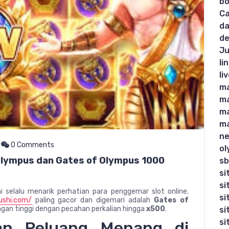
bo
Ca
da
de
Ju
li
li
m
ma
ma
ma
n
0 Comments
ol
 Olympus dan Gates of Olympus 1000
sb
si
si
 selalu menarik perhatian para penggemar slot online.
si
ushi.com/
paling gacor dan digemari adalah
Gates of
an tinggi dengan pecahan perkalian hingga
x500
.
si
si
an Peluang Menang di