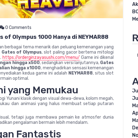
Ak
BO
Me
0 Comments
R
es of Olympus 1000 Hanya di NEYMAR88
gan berbagai tema menarik dan peluang kemenangan yang
h
Gates of Olympus
, slot paling gacor bertema mitologi
t.
https://orderginzayasushi.com/menu/
Game ini dikenal
angan hingga x500
, sedangkan versi lanjutannya,
Gates
alian hingga x1000
, menghadirkan sensasi kemenangan
menyediakan kedua game ini adalah
NEYMAR88
, situs slot
A
rmain optimal.
ani yang Memukau
Ju
Ju
gi Yunani klasik dengan visual dewa-dewa, kolom megah,
emukau dan animasi yang halus membuat setiap putaran
Ma
Ap
isual, tetapi juga membawa pemain ke atmosfer dunia
Ma
jadikan pengalaman bermain lebih mendalam.
D
an Fantastis
N