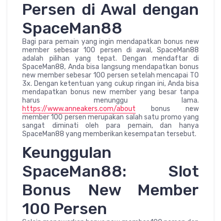
Persen di Awal dengan
SpaceMan88
Bagi para pemain yang ingin mendapatkan bonus new
member sebesar 100 persen di awal, SpaceMan88
adalah pilihan yang tepat. Dengan mendaftar di
SpaceMan88, Anda bisa langsung mendapatkan bonus
new member sebesar 100 persen setelah mencapai TO
3x. Dengan ketentuan yang cukup ringan ini, Anda bisa
mendapatkan bonus new member yang besar tanpa
harus menunggu lama.
https://www.anneakers.com/about
bonus new
member 100 persen merupakan salah satu promo yang
sangat diminati oleh para pemain, dan hanya
SpaceMan88 yang memberikan kesempatan tersebut.
Keunggulan
SpaceMan88: Slot
Bonus New Member
100 Persen