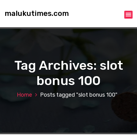
S
k
malukutimes.com
i
p
t
o
c
o
n
Tag Archives: slot
t
e
bonus 100
n
t
Home
Posts tagged "slot bonus 100"