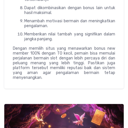
Dapat dikombinasikan dengan bonus lain untuk
hasil maksimal.
Menambah motivasi bermain dan meningkatkan
pengalaman.
Memberikan nilai tambah yang signifikan dalam
jangka panjang.
Dengan memilih situs yang menawarkan bonus new
member 100% dengan TO kecil, pemain bisa memulai
perjalanan bermain slot dengan lebih percaya diri dan
peluang menang yang lebih tinggi. Pastikan juga
platform tersebut memiliki reputasi baik dan sistem
yang aman agar pengalaman bermain tetap
menyenangkan.