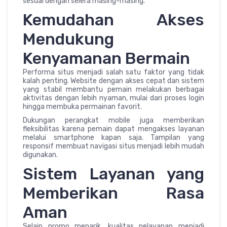
sesuai dengan selera masing-masing.
Kemudahan Akses
Mendukung
Kenyamanan Bermain
Performa situs menjadi salah satu faktor yang tidak
kalah penting. Website dengan akses cepat dan sistem
yang stabil membantu pemain melakukan berbagai
aktivitas dengan lebih nyaman, mulai dari proses login
hingga membuka permainan favorit.
Dukungan perangkat mobile juga memberikan
fleksibilitas karena pemain dapat mengakses layanan
melalui smartphone kapan saja. Tampilan yang
responsif membuat navigasi situs menjadi lebih mudah
digunakan.
Sistem Layanan yang
Memberikan Rasa
Aman
Selain promo menarik, kualitas pelayanan menjadi