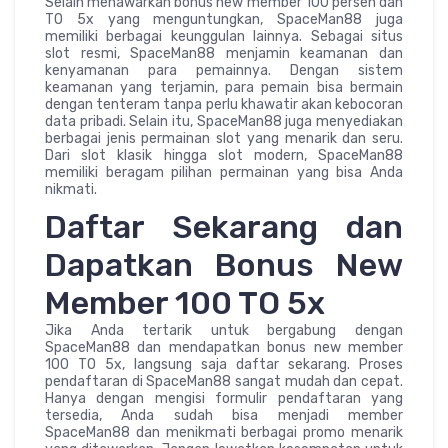
Selain menawarkan bonus new member 100 persen dan
TO 5x yang menguntungkan, SpaceMan88 juga
memiliki berbagai keunggulan lainnya. Sebagai situs
slot resmi, SpaceMan88 menjamin keamanan dan
kenyamanan para pemainnya. Dengan sistem
keamanan yang terjamin, para pemain bisa bermain
dengan tenteram tanpa perlu khawatir akan kebocoran
data pribadi. Selain itu, SpaceMan88 juga menyediakan
berbagai jenis permainan slot yang menarik dan seru.
Dari slot klasik hingga slot modern, SpaceMan88
memiliki beragam pilihan permainan yang bisa Anda
nikmati.
Daftar Sekarang dan
Dapatkan Bonus New
Member 100 TO 5x
Jika Anda tertarik untuk bergabung dengan
SpaceMan88 dan mendapatkan bonus new member
100 TO 5x, langsung saja daftar sekarang. Proses
pendaftaran di SpaceMan88 sangat mudah dan cepat.
Hanya dengan mengisi formulir pendaftaran yang
tersedia, Anda sudah bisa menjadi member
SpaceMan88 dan menikmati berbagai promo menarik