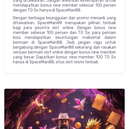
yang ditawarkan. Jangan lewatkan kesempatan untuk
mendapatkan bonus new member sebesar 100 persen
dengan TO 5x hanya di SpaceMan88.
Dengan berbagai keunggulan dan promo menarik yang
ditawarkan, SpaceMan88 merupakan pilihan terbaik
bagi para pecinta slot online. Dengan bonus new
member sebesar 100 persen dan TO 5x, para pemain
bisa mendapatkan keuntungan maksimal dalam
bermain di SpaceMan88. Jadi, jangan ragu untuk
bergabung dengan SpaceMan88 sekarang dan rasakan
sensasi bermain slot online dengan bonus new member
yang besar. Dapatkan bonus new member 100 TO 5x
hanya di SpaceMan88, situs slot resmi terbaik.