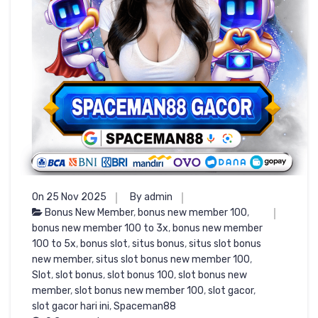
On 25 Nov 2025
By admin
Bonus New Member
,
bonus new member 100
,
bonus new member 100 to 3x
,
bonus new member
100 to 5x
,
bonus slot
,
situs bonus
,
situs slot bonus
new member
,
situs slot bonus new member 100
,
Slot
,
slot bonus
,
slot bonus 100
,
slot bonus new
member
,
slot bonus new member 100
,
slot gacor
,
slot gacor hari ini
,
Spaceman88