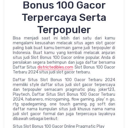
Bonus 100 Gacor
Terpercaya Serta
Terpopuler
Bisa menjadi saat ini lebih dari satu dari kamu
mengalami kesusahan melacak situs agen slot gacor
paling baik buat kamu bermain game judi terpopuler di
Indonesia. Buat kamu yang kembali melacak anjuran
situs judi Slot Bonus 100 Gacor online popular. Anda di
persilakan segera berhimpun dan juga daftar bersama
Daftar Situs
districtedibles.com
Slot Bonus 100 Gacor
Terbaru 2024 situs judi slot gacor terbaru.
Daftar Situs Slot Bonus 100 Gacor Terbaru 2024
memiliki style daftar situs judi slot gacor terpercaya
dan terpopuler semacam pragmatic play, joker123,
Playtech, Daftar Situs Slot Bonus 100 Gacor Terbaru
2024, habanero, microgaming, flow gaming, play’ n go,
rtg spadegaming, one touch gaming, pg soft dan
daftar nama kumpulan situs judi khusus nama nama
judi slot gacor formal dan juga terpercaya layaknya
dibawah sebagai berikut:
Situs Slot Bonus 100 Gacor Online Pragmatic Play