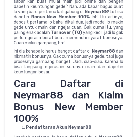
sabar kan buat mulai main judi online dan pengen
dapetin keuntungan gede? Nah, ada kabar bagus buat
lo yang baru pertama kali gabung di
Neymar88
! Lo bisa
dapetin
Bonus New Member 100%
loh! Itu artinya,
deposit pertama lo bakal dikali dua, jadi modal lo makin
gede untuk main dan ngejar cuan. Gak cuma itu, yang
paling enak adalah
Turnover (TO)
yang kecil, jadi lo gak
perlu ngerasa berat buat memenuhi syarat bonusnya.
Cuan makin gampang, bro!
Ini dia kenapa lo harus banget daftar di
Neymar88
dan
nikmatin bonusnya. Gak cuma bonusnya gede, tapi juga
prosesnya gampang banget! Jadi, siap-siap, karena lo
bisa langsung ngerasain serunya main dan dapetin
keuntungan besar.
Cara Daftar di
Neymar88 dan Klaim
Bonus New Member
100%
Pendaftaran Akun Neymar88