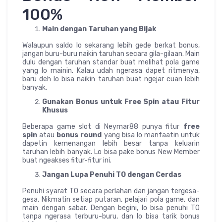
100%
Main dengan Taruhan yang Bijak
Walaupun saldo lo sekarang lebih gede berkat bonus,
jangan buru-buru naikin taruhan secara gila-gilaan. Main
dulu dengan taruhan standar buat melihat pola game
yang lo mainin. Kalau udah ngerasa dapet ritmenya,
baru deh lo bisa naikin taruhan buat ngejar cuan lebih
banyak.
Gunakan Bonus untuk Free Spin atau Fitur
Khusus
Beberapa game slot di Neymar88 punya fitur
free
spin
atau
bonus round
yang bisa lo manfaatin untuk
dapetin kemenangan lebih besar tanpa keluarin
taruhan lebih banyak. Lo bisa pake bonus New Member
buat ngeakses fitur-fitur ini.
Jangan Lupa Penuhi TO dengan Cerdas
Penuhi syarat TO secara perlahan dan jangan tergesa-
gesa. Nikmatin setiap putaran, pelajari pola game, dan
main dengan sabar. Dengan begini, lo bisa penuhi TO
tanpa ngerasa terburu-buru, dan lo bisa tarik bonus