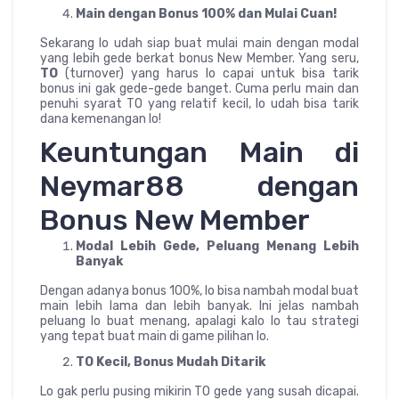
Main dengan Bonus 100% dan Mulai Cuan!
Sekarang lo udah siap buat mulai main dengan modal
yang lebih gede berkat bonus New Member. Yang seru,
TO
(turnover) yang harus lo capai untuk bisa tarik
bonus ini gak gede-gede banget. Cuma perlu main dan
penuhi syarat TO yang relatif kecil, lo udah bisa tarik
dana kemenangan lo!
Keuntungan Main di
Neymar88 dengan
Bonus New Member
Modal Lebih Gede, Peluang Menang Lebih
Banyak
Dengan adanya bonus 100%, lo bisa nambah modal buat
main lebih lama dan lebih banyak. Ini jelas nambah
peluang lo buat menang, apalagi kalo lo tau strategi
yang tepat buat main di game pilihan lo.
TO Kecil, Bonus Mudah Ditarik
Lo gak perlu pusing mikirin TO gede yang susah dicapai.