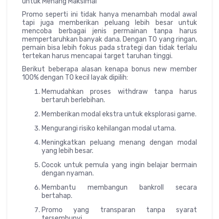
untuk Menang Maksimal
Promo seperti ini tidak hanya menambah modal awal
tapi juga memberikan peluang lebih besar untuk
mencoba berbagai jenis permainan tanpa harus
mempertaruhkan banyak dana. Dengan TO yang ringan,
pemain bisa lebih fokus pada strategi dan tidak terlalu
tertekan harus mencapai target taruhan tinggi.
Berikut beberapa alasan kenapa bonus new member
100% dengan TO kecil layak dipilih:
Memudahkan proses withdraw tanpa harus
bertaruh berlebihan.
Memberikan modal ekstra untuk eksplorasi game.
Mengurangi risiko kehilangan modal utama.
Meningkatkan peluang menang dengan modal
yang lebih besar.
Cocok untuk pemula yang ingin belajar bermain
dengan nyaman.
Membantu membangun bankroll secara
bertahap.
Promo yang transparan tanpa syarat
tersembunyi.