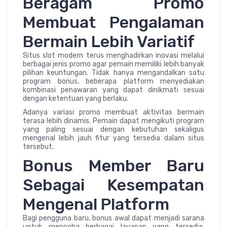
Beragam Promo
Membuat Pengalaman
Bermain Lebih Variatif
Situs slot modern terus menghadirkan inovasi melalui
berbagai jenis promo agar pemain memiliki lebih banyak
pilihan keuntungan. Tidak hanya mengandalkan satu
program bonus, beberapa platform menyediakan
kombinasi penawaran yang dapat dinikmati sesuai
dengan ketentuan yang berlaku.
Adanya variasi promo membuat aktivitas bermain
terasa lebih dinamis. Pemain dapat mengikuti program
yang paling sesuai dengan kebutuhan sekaligus
mengenal lebih jauh fitur yang tersedia dalam situs
tersebut.
Bonus Member Baru
Sebagai Kesempatan
Mengenal Platform
Bagi pengguna baru, bonus awal dapat menjadi sarana
untuk mencoba berbagai layanan yang tersedia.