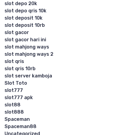
slot depo 20k
slot depo qris 10k
slot deposit 10k
slot deposit 10rb
slot gacor
slot gacor hari ini
slot mahjong ways
slot mahjong ways 2
slot qris
slot qris 10rb
slot server kamboja
Slot Toto
slot777
slot777 apk
slot88
slot888
Spaceman
Spaceman88
Uncategorized