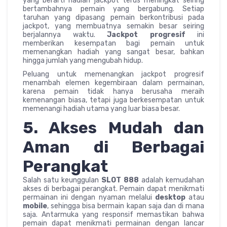
yang berarti hadiah jackpot terus meningkat seiring
bertambahnya pemain yang bergabung. Setiap
taruhan yang dipasang pemain berkontribusi pada
jackpot, yang membuatnya semakin besar seiring
berjalannya waktu.
Jackpot progresif
ini
memberikan kesempatan bagi pemain untuk
memenangkan hadiah yang sangat besar, bahkan
hingga jumlah yang mengubah hidup.
Peluang untuk memenangkan jackpot progresif
menambah elemen kegembiraan dalam permainan,
karena pemain tidak hanya berusaha meraih
kemenangan biasa, tetapi juga berkesempatan untuk
memenangi hadiah utama yang luar biasa besar.
5. Akses Mudah dan
Aman di Berbagai
Perangkat
Salah satu keunggulan
SLOT 888
adalah kemudahan
akses di berbagai perangkat. Pemain dapat menikmati
permainan ini dengan nyaman melalui
desktop
atau
mobile
, sehingga bisa bermain kapan saja dan di mana
saja. Antarmuka yang responsif memastikan bahwa
pemain dapat menikmati permainan dengan lancar