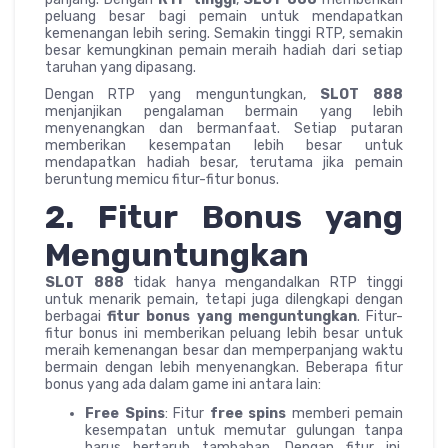
peluang besar bagi pemain untuk mendapatkan
kemenangan lebih sering. Semakin tinggi RTP, semakin
besar kemungkinan pemain meraih hadiah dari setiap
taruhan yang dipasang.
Dengan RTP yang menguntungkan,
SLOT 888
menjanjikan pengalaman bermain yang lebih
menyenangkan dan bermanfaat. Setiap putaran
memberikan kesempatan lebih besar untuk
mendapatkan hadiah besar, terutama jika pemain
beruntung memicu fitur-fitur bonus.
2. Fitur Bonus yang
Menguntungkan
SLOT 888
tidak hanya mengandalkan RTP tinggi
untuk menarik pemain, tetapi juga dilengkapi dengan
berbagai
fitur bonus yang menguntungkan
. Fitur-
fitur bonus ini memberikan peluang lebih besar untuk
meraih kemenangan besar dan memperpanjang waktu
bermain dengan lebih menyenangkan. Beberapa fitur
bonus yang ada dalam game ini antara lain:
Free Spins
: Fitur
free spins
memberi pemain
kesempatan untuk memutar gulungan tanpa
harus bertaruh tambahan. Dengan fitur ini,