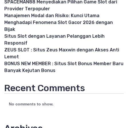
SPACEMAN88 Menyediakan Pilihan Game Slot dari
Provider Terpopuler
Manajemen Modal dan Risiko: Kunci Utama
Menghadapi Fenomena Slot Gacor 2026 dengan
Bijak
Situs Slot dengan Layanan Pelanggan Lebih
Responsif
ZEUS SLOT : Situs Zeus Maxwin dengan Akses Anti
Lemot
BONUS NEW MEMBER : Situs Slot Bonus Member Baru
Banyak Kejutan Bonus
Recent Comments
No comments to show.