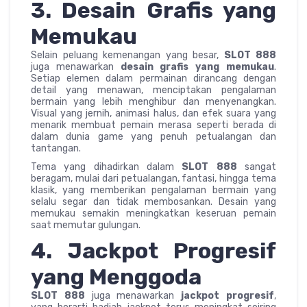
3. Desain Grafis yang
Memukau
Selain peluang kemenangan yang besar,
SLOT 888
juga menawarkan
desain grafis yang memukau
.
Setiap elemen dalam permainan dirancang dengan
detail yang menawan, menciptakan pengalaman
bermain yang lebih menghibur dan menyenangkan.
Visual yang jernih, animasi halus, dan efek suara yang
menarik membuat pemain merasa seperti berada di
dalam dunia game yang penuh petualangan dan
tantangan.
Tema yang dihadirkan dalam
SLOT 888
sangat
beragam, mulai dari petualangan, fantasi, hingga tema
klasik, yang memberikan pengalaman bermain yang
selalu segar dan tidak membosankan. Desain yang
memukau semakin meningkatkan keseruan pemain
saat memutar gulungan.
4. Jackpot Progresif
yang Menggoda
SLOT 888
juga menawarkan
jackpot progresif
,