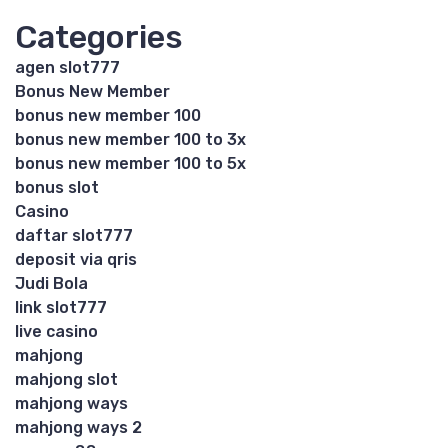
Categories
agen slot777
Bonus New Member
bonus new member 100
bonus new member 100 to 3x
bonus new member 100 to 5x
bonus slot
Casino
daftar slot777
deposit via qris
Judi Bola
link slot777
live casino
mahjong
mahjong slot
mahjong ways
mahjong ways 2