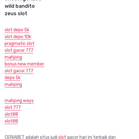
wild bandito
zeus slot
slot depo 5k
slot depo 10k
pragmatic slot
slot gacor 777
mahjong
bonus new member
slot gacor 777
depo 5k
mahjong
mahjong ways
slot 777
slot88
slot88
CERIABET adalah situs judi
slot
gacor hari ini terbaik dan