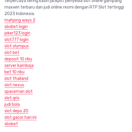
terpercaya sering kasih jackpot penyedia slot online gampang
maxwin terbaru dan judi online resmi dengan RTP Slot tertinggi
2023 Indonesia.
mahjong ways 2
sbobet login
joker123 login
slot777 login
slot olympus
slot bet
deposit 10 ribu
server kamboja
bet 10 ribu
slot thailand
slot nexus
spaceman slot
slot qris
judi bola
slot depo 20
slot gacor hari ini
sbobet