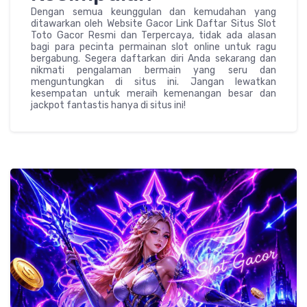
Dengan semua keunggulan dan kemudahan yang
ditawarkan oleh Website Gacor Link Daftar Situs Slot
Toto Gacor Resmi dan Terpercaya, tidak ada alasan
bagi para pecinta permainan slot online untuk ragu
bergabung. Segera daftarkan diri Anda sekarang dan
nikmati pengalaman bermain yang seru dan
menguntungkan di situs ini. Jangan lewatkan
kesempatan untuk meraih kemenangan besar dan
jackpot fantastis hanya di situs ini!