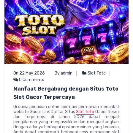
On 22 May 2026
By admin
Slot Toto
0 Comments
Manfaat Bergabung dengan Situs Toto
Slot Gacor Terpercaya
Di dunia perjudian online, bermain permainan menarik di
website Gacor Link Daftar Situs
Slot Toto
Gacor Resmi
dan Terpercaya di tahun 2026 dapat menjadi
pengalaman yang mengasyikkan dan menguntungkan.
Dengan adanya berbagai opsi permainan yang tersedia,
Anda dapat menikmati berbagai jenis permainan slot