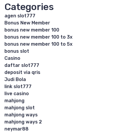
Categories
agen slot777
Bonus New Member
bonus new member 100
bonus new member 100 to 3x
bonus new member 100 to 5x
bonus slot
Casino
daftar slot777
deposit via qris
Judi Bola
link slot777
live casino
mahjong
mahjong slot
mahjong ways
mahjong ways 2
neymar88