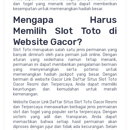
dan togel yang menarik serta dapat memberikan
kesempatan untuk memenangkan hadiah besar.
Mengapa Harus
Memilih Slot Toto di
Website Gacor?
Slot Toto merupakan salah satu jenis permainan yang
banyak diminati oleh para pemain judi online. Dengan
aturan yang sederhana namun tetap menarik,
permainan ini dapat memberikan pengalaman bermain
yang menyenangkan serta potensi untuk
memenangkan hadiah jackpot yang besar. Dengan
bermain di website Gacor Link Daftar Situs Slot Toto
Gacor Resmi dan Terpercaya, Anda dapat memiliki
keuntungan dan kemudahan untuk meraih
kemenangan.
Website Gacor Link Daftar Situs Slot Toto Gacor Resmi
dan Terpercaya menawarkan berbagai jenis permainan
slot dan togel yang populer serta terpercaya. Dengan
sistem yang adil dan transparan, Anda dapat
memastikan bahwa setiap hasil permainan akan
diproses dengan jujur dan tidak ada kecurangan. Selain