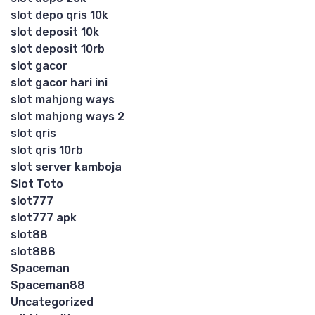
slot depo qris 10k
slot deposit 10k
slot deposit 10rb
slot gacor
slot gacor hari ini
slot mahjong ways
slot mahjong ways 2
slot qris
slot qris 10rb
slot server kamboja
Slot Toto
slot777
slot777 apk
slot88
slot888
Spaceman
Spaceman88
Uncategorized