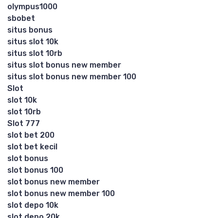
olympus1000
sbobet
situs bonus
situs slot 10k
situs slot 10rb
situs slot bonus new member
situs slot bonus new member 100
Slot
slot 10k
slot 10rb
Slot 777
slot bet 200
slot bet kecil
slot bonus
slot bonus 100
slot bonus new member
slot bonus new member 100
slot depo 10k
slot depo 20k