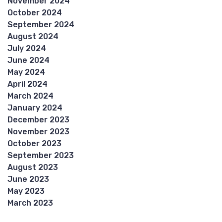
November 2024
October 2024
September 2024
August 2024
July 2024
June 2024
May 2024
April 2024
March 2024
January 2024
December 2023
November 2023
October 2023
September 2023
August 2023
June 2023
May 2023
March 2023