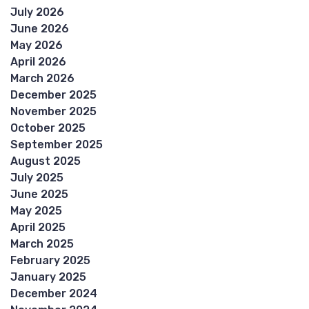
July 2026
June 2026
May 2026
April 2026
March 2026
December 2025
November 2025
October 2025
September 2025
August 2025
July 2025
June 2025
May 2025
April 2025
March 2025
February 2025
January 2025
December 2024