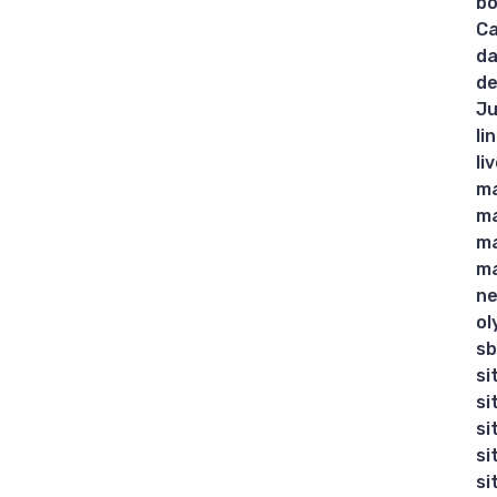
bo
Ca
da
de
Ju
li
li
m
ma
ma
ma
n
ol
sb
si
si
si
si
si