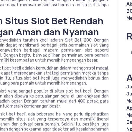
Ak
ain dapat merasakan sensasi bermain mesin slot tanpa
BO
Me
h Situs Slot Bet Rendah
gan Aman dan Nyaman
R
enyediakan taruhan kecil adalah Slot Bet 200. Dengan
in dapat menikmati berbagai jenis permainan slot yang
enawarkan berbagai macam permainan slot seperti
. Dengan begitu banyak pilihan permainan, para pemain
emiliki kesempatan untuk meraih kemenangan besar.
slot bet kecil adalah kemudahan dalam mengontrol modal.
n dapat merencanakan strategi permainan mereka tanpa
A
n itu, situs slot bet kecil juga menyediakan bonus dan
luang para pemain untuk meraih kemenangan.
Ju
t yang sangat populer di situs slot bet kecil. Dengan
Ju
n akan dibawa ke petualangan seru di luar angkasa dan
Ma
iah besar. Dengan taruhan mulai dari 400 perak, para
ntuk meraih kemenangan besar.
Ap
ot bet kecil, ada beberapa hal yang perlu diperhatikan
Ma
emilih situs slot yang terpercaya dan memiliki lisensi
D
anan dan privasi para pemain. Selain itu, pastikan juga
N
nan dengan seksama agar tidak terjadi kesalahpahaman