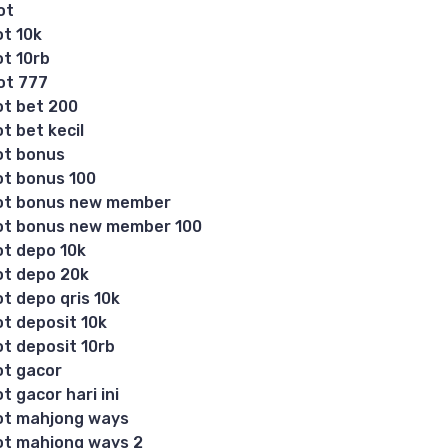
ot
ot 10k
ot 10rb
ot 777
ot bet 200
ot bet kecil
ot bonus
ot bonus 100
ot bonus new member
ot bonus new member 100
ot depo 10k
ot depo 20k
ot depo qris 10k
ot deposit 10k
ot deposit 10rb
ot gacor
ot gacor hari ini
ot mahjong ways
ot mahjong ways 2