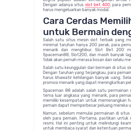
Dengan adanya situs
slot bet 400
, para pem
harus mengeluarkan banyak modal.
Cara Cerdas Memili
untuk Bermain den
Salah satu situs mesin slot terbaik yang m
minimal taruhan hanya 200 perak, para pema
menarik dan menghibur. Slot Bet 200 m
Spaceman88, Slot200, dan masih banyak lagi
tidak akan pernah merasa bosan dan selalu m
Salah satu keunggulan dari bermain di situs 
Dengan taruhan yang terjangkau, para pemai
harus khawatir kehilangan banyak uang. Selai
promosi menarik yang dapat meningkatkan pe
Spaceman 88 adalah salah satu permainan slo
tema luar angkasa yang menarik, para pemai
memiliki kesempatan untuk memenangkan had
pemain dapat memperbesar peluang mereka u
Namun, sebelum memulai permainan di situs sl
oleh para pemain. Pertama, pastikan untuk m
resmi. Hal ini penting untuk melindungi keam
untuk membaca syarat dan ketentuan permai