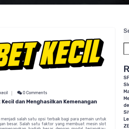
S
R
SP
Sl
Ma
kecil
0 Comments
Me
t Kecil dan Menghasilkan Kemenangan
de
Si
Le
t menjadi salah satu opsi terbaik bagi para pemain untuk
n besar. Salah satu faktor yang membuat mesin slot
ZE
 memenangkan hadiah besar dengan modal terjangkau.