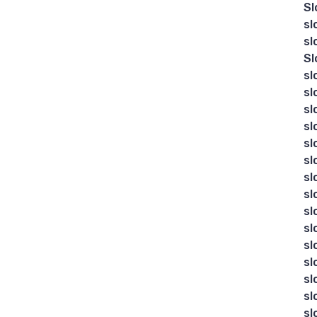
Sl
sl
sl
Sl
sl
sl
sl
sl
sl
sl
sl
sl
sl
sl
sl
sl
sl
sl
sl