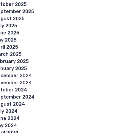
tober 2025
eptember 2025
gust 2025
ly 2025
ne 2025
y 2025
ril 2025
rch 2025
bruary 2025
nuary 2025
ecember 2024
ovember 2024
tober 2024
eptember 2024
gust 2024
ly 2024
ne 2024
y 2024
ril 2024