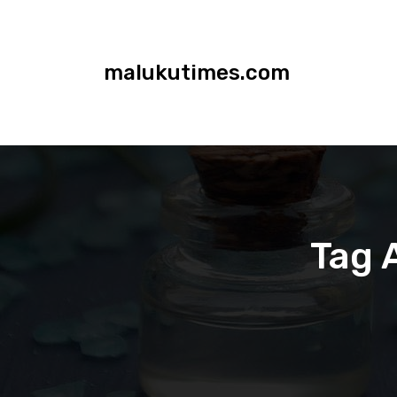
S
k
i
p
malukutimes.com
t
o
c
o
n
t
e
n
Tag A
t