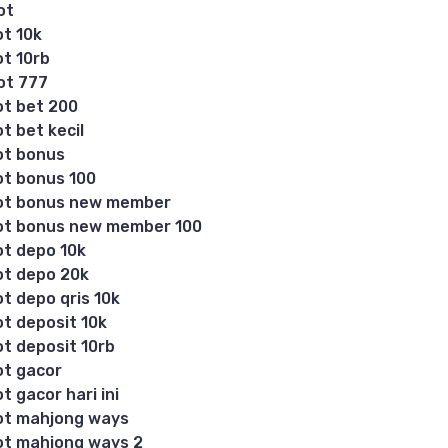
ot
ot 10k
ot 10rb
ot 777
ot bet 200
ot bet kecil
ot bonus
ot bonus 100
ot bonus new member
ot bonus new member 100
ot depo 10k
ot depo 20k
ot depo qris 10k
ot deposit 10k
ot deposit 10rb
ot gacor
ot gacor hari ini
ot mahjong ways
ot mahjong ways 2