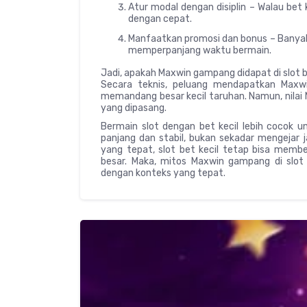
Atur modal dengan disiplin – Walau bet k
dengan cepat.
Manfaatkan promosi dan bonus – Banyak
memperpanjang waktu bermain.
Jadi, apakah Maxwin gampang didapat di slot b
Secara teknis, peluang mendapatkan Maxw
memandang besar kecil taruhan. Namun, nilai 
yang dipasang.
Bermain slot dengan bet kecil lebih coco
panjang dan stabil, bukan sekadar mengejar
yang tepat, slot bet kecil tetap bisa memb
besar. Maka, mitos Maxwin gampang di slot 
dengan konteks yang tepat.