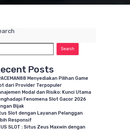
earch
Search
ecent Posts
ACEMAN88 Menyediakan Pilihan Game
ot dari Provider Terpopuler
najemen Modal dan Risiko: Kunci Utama
nghadapi Fenomena Slot Gacor 2026
ngan Bijak
tus Slot dengan Layanan Pelanggan
bih Responsif
US SLOT : Situs Zeus Maxwin dengan