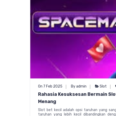
On 7 Feb 2025
By admin
Slot
Rahasia Kesuksesan Bermain Slot
Menang
Slot bet kecil adalah opsi taruhan yang san
taruhan yang lebih kecil dibandingkan de