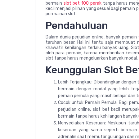
bermain
slot bet 100 perak
tanpa harus menge
kecil menjadi pilihan yang sesuai bagi pemai
permainan slot.
Pendahuluan
Dalam dunia perjudian online, banyak pemain 
taruhan besar. Hal ini tentu saja membuat
khawatir kehilangan terlalu banyak uang. Slo
oleh para pemain, karena memberikan kese
slot tanpa harus mengeluarkan banyak modal.
Keunggulan Slot Bet
Lebih Terjangkau: Dibandingkan dengan 
bermain dengan modal yang lebih terj
pemain pemula yang masih belajar dan ti
Cocok untuk Pemain Pemula: Bagi pema
perjudian online, slot bet kecil merup
bermain tanpa harus kehilangan banyak 
Menyediakan Keseruan: Meskipun taruh
keseruan yang sama seperti bermain
adrenalin saat memutar gulungan dan m