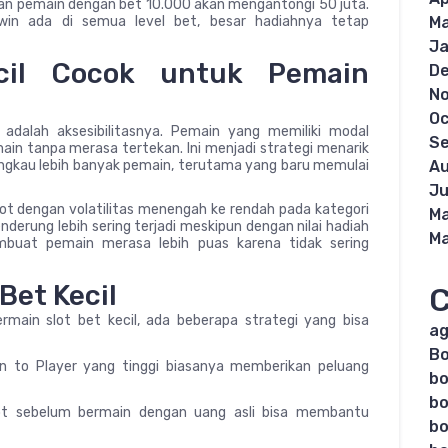
n pemain dengan bet 10.000 akan mengantongi 50 juta.
in ada di semua level bet, besar hadiahnya tetap
Ma
Ja
ecil Cocok untuk Pemain
D
N
Oc
 adalah aksesibilitasnya. Pemain yang memiliki modal
S
in tanpa merasa tertekan. Ini menjadi strategi menarik
njangkau lebih banyak pemain, terutama yang baru memulai
Au
Ju
lot dengan volatilitas menengah ke rendah pada kategori
Ma
enderung lebih sering terjadi meskipun dengan nilai hadiah
Ma
embuat pemain merasa lebih puas karena tidak sering
Bet Kecil
C
main slot bet kecil, ada beberapa strategi yang bisa
ag
B
n to Player yang tinggi biasanya memberikan peluang
bo
bo
lot sebelum bermain dengan uang asli bisa membantu
bo