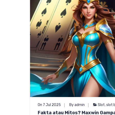
On 7 Jul 2025
By admin
Slot
,
slot 
Fakta atau Mitos? Maxwin Gampan