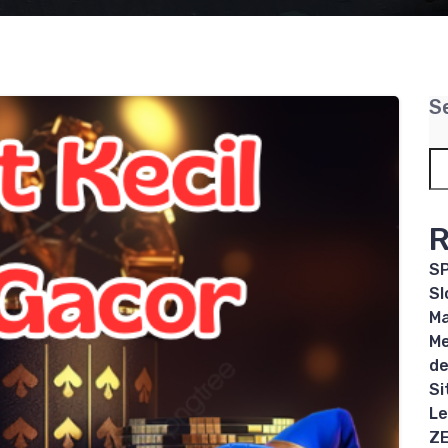
S
R
SP
Sl
Ma
Me
de
Si
Le
ZE