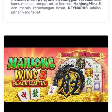
kamu mencari tempat untuk bermain
Mahjong Wins 3
dan meraih kemenangan besar,
NEYMAR88
adalah
pilihan yang tepat.