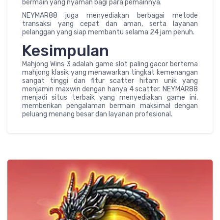
bermain yang nyaman bagi para pemainnya.
NEYMAR88 juga menyediakan berbagai metode
transaksi yang cepat dan aman, serta layanan
pelanggan yang siap membantu selama 24 jam penuh.
Kesimpulan
Mahjong Wins 3 adalah game slot paling gacor bertema
mahjong klasik yang menawarkan tingkat kemenangan
sangat tinggi dan fitur scatter hitam unik yang
menjamin maxwin dengan hanya 4 scatter. NEYMAR88
menjadi situs terbaik yang menyediakan game ini,
memberikan pengalaman bermain maksimal dengan
peluang menang besar dan layanan profesional.