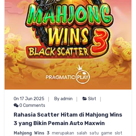
On 17 Jun 2025
By admin
Slot
0 Comments
Rahasia Scatter Hitam di Mahjong Wins
3 yang Bikin Pemain Auto Maxwin
Mahjong Wins 3
merupakan salah satu game slot