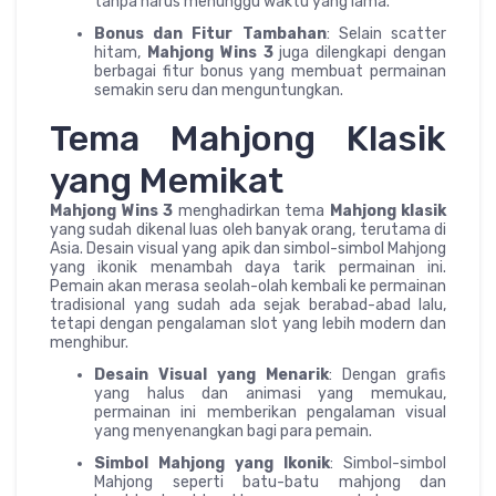
tanpa harus menunggu waktu yang lama.
Bonus dan Fitur Tambahan
: Selain scatter
hitam,
Mahjong Wins 3
juga dilengkapi dengan
berbagai fitur bonus yang membuat permainan
semakin seru dan menguntungkan.
Tema Mahjong Klasik
yang Memikat
Mahjong Wins 3
menghadirkan tema
Mahjong klasik
yang sudah dikenal luas oleh banyak orang, terutama di
Asia. Desain visual yang apik dan simbol-simbol Mahjong
yang ikonik menambah daya tarik permainan ini.
Pemain akan merasa seolah-olah kembali ke permainan
tradisional yang sudah ada sejak berabad-abad lalu,
tetapi dengan pengalaman slot yang lebih modern dan
menghibur.
Desain Visual yang Menarik
: Dengan grafis
yang halus dan animasi yang memukau,
permainan ini memberikan pengalaman visual
yang menyenangkan bagi para pemain.
Simbol Mahjong yang Ikonik
: Simbol-simbol
Mahjong seperti batu-batu mahjong dan