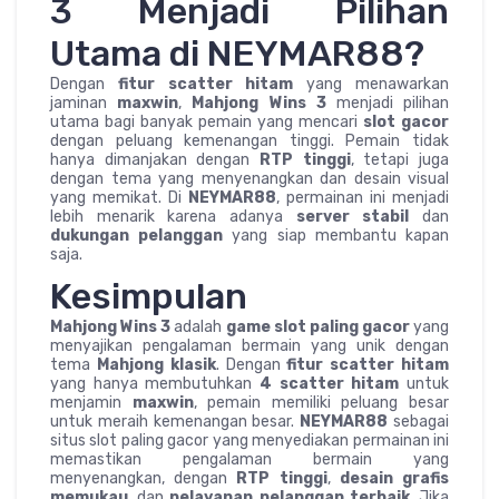
3 Menjadi Pilihan
Utama di NEYMAR88?
Dengan
fitur scatter hitam
yang menawarkan
jaminan
maxwin
,
Mahjong Wins 3
menjadi pilihan
utama bagi banyak pemain yang mencari
slot gacor
dengan peluang kemenangan tinggi. Pemain tidak
hanya dimanjakan dengan
RTP tinggi
, tetapi juga
dengan tema yang menyenangkan dan desain visual
yang memikat. Di
NEYMAR88
, permainan ini menjadi
lebih menarik karena adanya
server stabil
dan
dukungan pelanggan
yang siap membantu kapan
saja.
Kesimpulan
Mahjong Wins 3
adalah
game slot paling gacor
yang
menyajikan pengalaman bermain yang unik dengan
tema
Mahjong klasik
. Dengan
fitur scatter hitam
yang hanya membutuhkan
4 scatter hitam
untuk
menjamin
maxwin
, pemain memiliki peluang besar
untuk meraih kemenangan besar.
NEYMAR88
sebagai
situs slot paling gacor yang menyediakan permainan ini
memastikan pengalaman bermain yang
menyenangkan, dengan
RTP tinggi
,
desain grafis
memukau
, dan
pelayanan pelanggan terbaik
. Jika