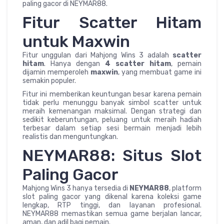
paling gacor di NEYMAR88.
Fitur Scatter Hitam
untuk Maxwin
Fitur unggulan dari Mahjong Wins 3 adalah
scatter
hitam
. Hanya dengan
4 scatter hitam
, pemain
dijamin memperoleh
maxwin
, yang membuat game ini
semakin populer.
Fitur ini memberikan keuntungan besar karena pemain
tidak perlu menunggu banyak simbol scatter untuk
meraih kemenangan maksimal. Dengan strategi dan
sedikit keberuntungan, peluang untuk meraih hadiah
terbesar dalam setiap sesi bermain menjadi lebih
realistis dan menguntungkan.
NEYMAR88: Situs Slot
Paling Gacor
Mahjong Wins 3 hanya tersedia di
NEYMAR88
, platform
slot paling gacor yang dikenal karena koleksi game
lengkap, RTP tinggi, dan layanan profesional.
NEYMAR88 memastikan semua game berjalan lancar,
aman, dan adil bagi pemain.