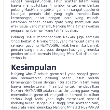
sangat menguntungkan. Fitur scatter hitam yang
hanya membutuhkan 4 simbol untuk memberikan
peluang MaxWin menjadikan game ini sangat populer di
kalangan pemain slot yang ingin mendapatkan
kemenangan besar dengan cara yang mudah.
Ditambah dengan desain grafis yang memukau dan
efek visual yang menarik, Mahjong Wins 3 menawarkan
pengalaman bermain yang tak terlupakan.
Peluang untuk memenangkan MaxWin juga semakin
tinggi berkat RTP yang tinggi, yang membuat game ini
semakin gacor di NEYMAR88. Tidak heran jika banyak
pemain yang merasa puas dengan hasil yang mereka
peroleh setelah bermain Mahjong Wins 3 di situs slot
terbaik ini.
Kesimpulan
Mahjong Wins 3 adalah game slot yang sangat gacor
dan menawarkan peluang besar untuk meraih
kemenangan besar dengan fitur scatter hitam yang
hanya membutuhkan 4 simbol untuk mendapatkan
MaxWin. NEYMAR88 adalah situs slot paling gacor yang
menyediakan game ini, menjadikan tempat ini pilihan
terbaik bagi Anda yang ingin merasakan sensasi
menang besar. Dengan RTP tinggi, fitur scatter hitam,
dan grafis yang memukau, Mahjong Wins 3 di NEYMAR88