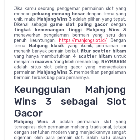
Jika kamu seorang penggemar permainan slot yang
mencari
peluang menang besar
dengan tema yang
unik, maka
Mahjong Wins 3
adalah pilihan yang tepat.
Dikenal sebagai
game slot paling gacor
dengan
tingkat kemenangan tinggi
,
Mahjong Wins 3
menawarkan pengalaman bermain yang seru dan
penuh keuntungan.
https://mahjongslot.id/
Dengan
tema
Mahjong klasik
yang ikonik, permainan ini
menarik banyak pemain berkat
fitur scatter hitam
yang hanya membutuhkan
4 scatter hitam
untuk
menjamin
maxwin
. Yang lebih menarik lagi,
NEYMAR88
adalah situs slot paling gacor yang menyediakan
permainan
Mahjong Wins 3
, memberikan pengalaman
bermain terbaik bagi para pemainnya.
Keunggulan Mahjong
Wins 3 sebagai Slot
Gacor
Mahjong Wins 3
adalah permainan slot yang
terinspirasi oleh permainan mahjong tradisional, tetapi
dengan sentuhan modern yang menjadikannya sangat
digemari oleh para pemain slot. Salah satu alasan