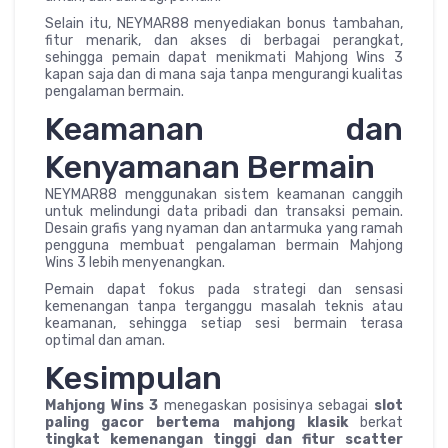
Selain itu, NEYMAR88 menyediakan bonus tambahan,
fitur menarik, dan akses di berbagai perangkat,
sehingga pemain dapat menikmati Mahjong Wins 3
kapan saja dan di mana saja tanpa mengurangi kualitas
pengalaman bermain.
Keamanan dan
Kenyamanan Bermain
NEYMAR88 menggunakan sistem keamanan canggih
untuk melindungi data pribadi dan transaksi pemain.
Desain grafis yang nyaman dan antarmuka yang ramah
pengguna membuat pengalaman bermain Mahjong
Wins 3 lebih menyenangkan.
Pemain dapat fokus pada strategi dan sensasi
kemenangan tanpa terganggu masalah teknis atau
keamanan, sehingga setiap sesi bermain terasa
optimal dan aman.
Kesimpulan
Mahjong Wins 3
menegaskan posisinya sebagai
slot
paling gacor bertema mahjong klasik
berkat
tingkat kemenangan tinggi dan fitur scatter