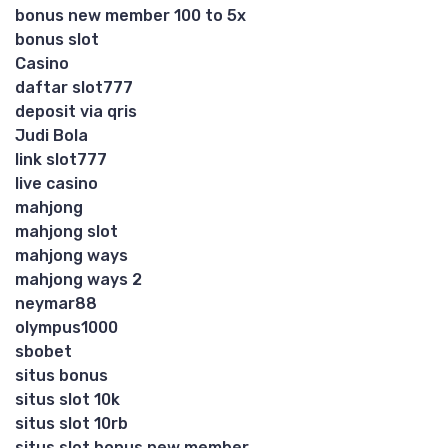
bonus new member 100 to 5x
bonus slot
Casino
daftar slot777
deposit via qris
Judi Bola
link slot777
live casino
mahjong
mahjong slot
mahjong ways
mahjong ways 2
neymar88
olympus1000
sbobet
situs bonus
situs slot 10k
situs slot 10rb
situs slot bonus new member