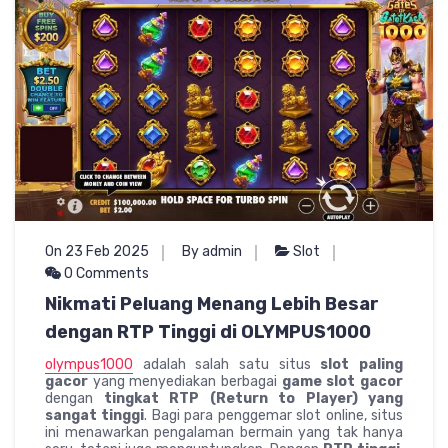
On 23 Feb 2025
By admin
Slot
0 Comments
Nikmati Peluang Menang Lebih Besar
dengan RTP Tinggi di OLYMPUS1000
olympus1000
adalah salah satu situs
slot paling
gacor
yang menyediakan berbagai
game slot gacor
dengan
tingkat RTP (Return to Player) yang
sangat tinggi
. Bagi para penggemar slot online, situs
ini menawarkan pengalaman bermain yang tak hanya