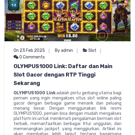
On 23 Feb 2025
By admin
Slot
0 Comments
OLYMPUS1000 Link: Daftar dan Main
Slot Gacor dengan RTP Tinggi
Sekarang
OLYMPUS1000 Link
adalah pintu gerbang utama bagi
pemain yang ingin mengakses situs slot online paling
gacor dengan berbagai game menarik dan peluang
menang besar. Dengan menggunakan link resmi
OLYMPUS1000, pemain bisa dengan mudah mengakses
platform ini untuk menikmati pengalaman bermain slot
terbaik, memanfaatkan berbagai fitur unggulan, dan
memenangkan jackpot yang menggiurkan. Artikel ini
akan membahas lebih lanjut tentang bagaimana