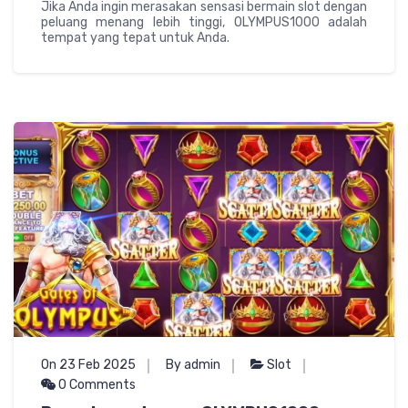
Jika Anda ingin merasakan sensasi bermain slot dengan
peluang menang lebih tinggi, OLYMPUS1000 adalah
tempat yang tepat untuk Anda.
On 23 Feb 2025
By admin
Slot
0 Comments