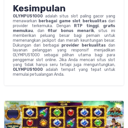
Kesimpulan
OLYMPUS1000
adalah situs slot paling gacor yang
menawarkan
berbagai game slot berkualitas
dari
provider terkemuka. Dengan
RTP tinggi
,
grafis
memukau
, dan
fitur bonus menarik
, situs ini
memberikan peluang besar bagi pemain untuk
memenangkan jackpot dan meraih keuntungan besar.
Dukungan dari berbagai
provider berkualitas
dan
layanan pelanggan yang responsif menjadikan
OLYMPUS1000 sebagai pilihan utama bagi para
penggemar slot online. Jika Anda mencari situs slot
yang tidak hanya seru tetapi juga menguntungkan,
OLYMPUS1000
adalah tempat yang tepat untuk
memulai petualangan Anda.