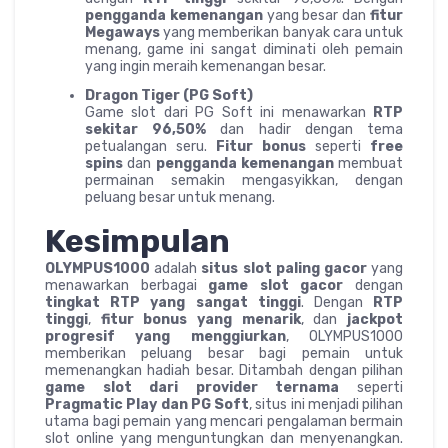
pengganda kemenangan
yang besar dan
fitur
Megaways
yang memberikan banyak cara untuk
menang, game ini sangat diminati oleh pemain
yang ingin meraih kemenangan besar.
Dragon Tiger (PG Soft)
Game slot dari PG Soft ini menawarkan
RTP
sekitar 96,50%
dan hadir dengan tema
petualangan seru.
Fitur bonus
seperti
free
spins
dan
pengganda kemenangan
membuat
permainan semakin mengasyikkan, dengan
peluang besar untuk menang.
Kesimpulan
OLYMPUS1000
adalah
situs slot paling gacor
yang
menawarkan berbagai
game slot gacor
dengan
tingkat RTP yang sangat tinggi
. Dengan
RTP
tinggi
,
fitur bonus yang menarik
, dan
jackpot
progresif yang menggiurkan
, OLYMPUS1000
memberikan peluang besar bagi pemain untuk
memenangkan hadiah besar. Ditambah dengan pilihan
game slot dari provider ternama
seperti
Pragmatic Play dan PG Soft
, situs ini menjadi pilihan
utama bagi pemain yang mencari pengalaman bermain
slot online yang menguntungkan dan menyenangkan.