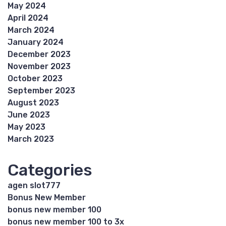
May 2024
April 2024
March 2024
January 2024
December 2023
November 2023
October 2023
September 2023
August 2023
June 2023
May 2023
March 2023
Categories
agen slot777
Bonus New Member
bonus new member 100
bonus new member 100 to 3x