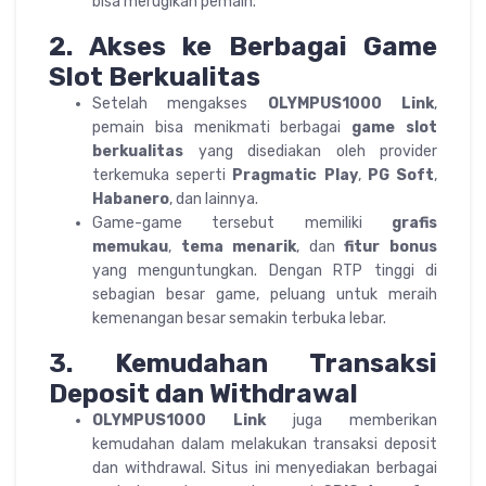
bisa merugikan pemain.
2. Akses ke Berbagai Game
Slot Berkualitas
Setelah mengakses
OLYMPUS1000 Link
,
pemain bisa menikmati berbagai
game slot
berkualitas
yang disediakan oleh provider
terkemuka seperti
Pragmatic Play
,
PG Soft
,
Habanero
, dan lainnya.
Game-game tersebut memiliki
grafis
memukau
,
tema menarik
, dan
fitur bonus
yang menguntungkan. Dengan RTP tinggi di
sebagian besar game, peluang untuk meraih
kemenangan besar semakin terbuka lebar.
3. Kemudahan Transaksi
Deposit dan Withdrawal
OLYMPUS1000 Link
juga memberikan
kemudahan dalam melakukan transaksi deposit
dan withdrawal. Situs ini menyediakan berbagai