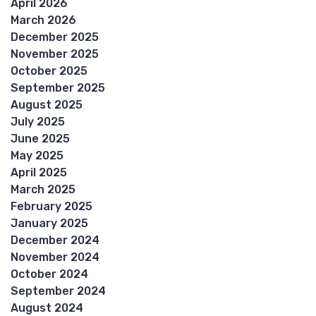
April 2026
March 2026
December 2025
November 2025
October 2025
September 2025
August 2025
July 2025
June 2025
May 2025
April 2025
March 2025
February 2025
January 2025
December 2024
November 2024
October 2024
September 2024
August 2024