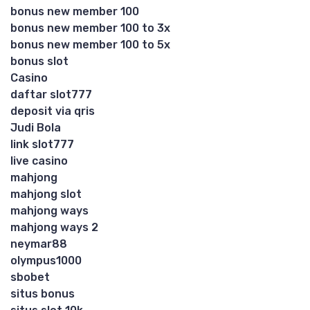
bonus new member 100
bonus new member 100 to 3x
bonus new member 100 to 5x
bonus slot
Casino
daftar slot777
deposit via qris
Judi Bola
link slot777
live casino
mahjong
mahjong slot
mahjong ways
mahjong ways 2
neymar88
olympus1000
sbobet
situs bonus