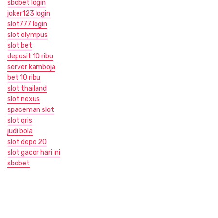
sbobet login
joker123 login
slot777 login
slot olympus
slot bet
deposit 10 ribu
server kamboja
bet 10 ribu
slot thailand
slot nexus
spaceman slot
slot qris
judi bola
slot depo 20
slot gacor hari ini
sbobet