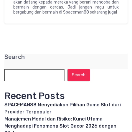
akan datang kepada mereka yang berani mencoba dan
bermain dengan cerdas. Jadi jangan ragu untuk
bergabung dan bermain di Spaceman88 sekarang juga!
Search
Search
Recent Posts
SPACEMAN88 Menyediakan Pilihan Game Slot dari
Provider Terpopuler
Manajemen Modal dan Risiko: Kunci Utama
Menghadapi Fenomena Slot Gacor 2026 dengan