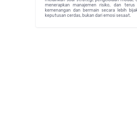
menerapkan manajemen risiko, dan terus 
kemenangan dan bermain secara lebih bija
keputusan cerdas, bukan dari emosi sesaat.