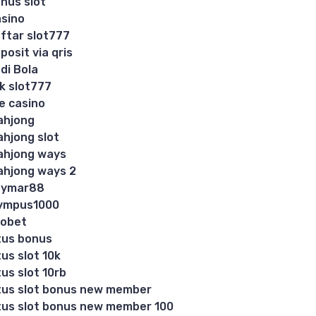
nus slot
sino
ftar slot777
posit via qris
di Bola
nk slot777
ve casino
ahjong
hjong slot
hjong ways
hjong ways 2
eymar88
ympus1000
obet
tus bonus
tus slot 10k
tus slot 10rb
tus slot bonus new member
tus slot bonus new member 100