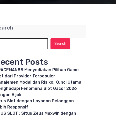
earch
Search
ecent Posts
ACEMAN88 Menyediakan Pilihan Game
ot dari Provider Terpopuler
najemen Modal dan Risiko: Kunci Utama
nghadapi Fenomena Slot Gacor 2026
ngan Bijak
tus Slot dengan Layanan Pelanggan
bih Responsif
US SLOT : Situs Zeus Maxwin dengan