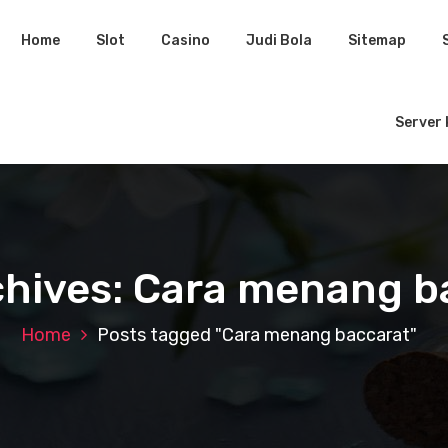
Home
Slot
Casino
Judi Bola
Sitemap
Server
chives: Cara menang b
Home
Posts tagged "Cara menang baccarat"