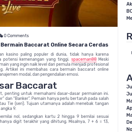
Ak
BO
Me
R
0 Comments
a Bermain Baccarat Online Secara Cerdas
n kasino paling populer di dunia, tidak hanya karena
a potensi kemenangan yang tinggi.
spaceman88
Meski
ain yang ingin naik level dari pemula menjadi profesional
ng. Artikel ini membahas cara bermain baccarat online
anajemen modal, dan pengendalian emosi.
A
sar Baccarat
Ju
Ju
ut, penting untuk memahami dasar-dasar permainan ini.
r” dan “Banker”. Pemain hanya perlu bertaruh pada salah
Ma
, atau Tie (seri). Tujuan utamanya adalah menebak tangan
Ap
 angka 9.
Ma
bernilai nol, sedangkan kartu 2 hingga 9 bernilai sesuai
hanya digit terakhir yang dihitung. Misalnya, 7 + 6 = 13,
D
N