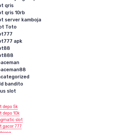
ot qris
ot qris 10rb
ot server kamboja
ot Toto
ot777
ot777 apk
ot88
ot888
paceman
paceman88
categorized
ld bandito
us slot
ot depo 5k
ot depo 10k
agmatic slot
ot gacor 777
hjong