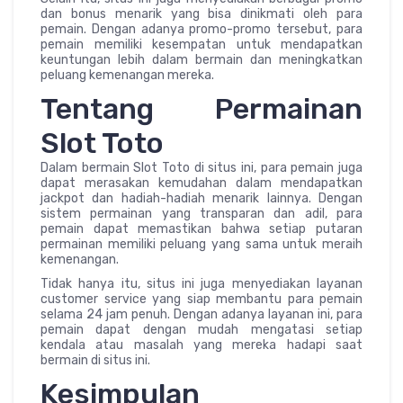
dan bonus menarik yang bisa dinikmati oleh para
pemain. Dengan adanya promo-promo tersebut, para
pemain memiliki kesempatan untuk mendapatkan
keuntungan lebih dalam bermain dan meningkatkan
peluang kemenangan mereka.
Tentang Permainan
Slot Toto
Dalam bermain Slot Toto di situs ini, para pemain juga
dapat merasakan kemudahan dalam mendapatkan
jackpot dan hadiah-hadiah menarik lainnya. Dengan
sistem permainan yang transparan dan adil, para
pemain dapat memastikan bahwa setiap putaran
permainan memiliki peluang yang sama untuk meraih
kemenangan.
Tidak hanya itu, situs ini juga menyediakan layanan
customer service yang siap membantu para pemain
selama 24 jam penuh. Dengan adanya layanan ini, para
pemain dapat dengan mudah mengatasi setiap
kendala atau masalah yang mereka hadapi saat
bermain di situs ini.
Kesimpulan