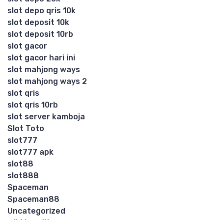
slot depo qris 10k
slot deposit 10k
slot deposit 10rb
slot gacor
slot gacor hari ini
slot mahjong ways
slot mahjong ways 2
slot qris
slot qris 10rb
slot server kamboja
Slot Toto
slot777
slot777 apk
slot88
slot888
Spaceman
Spaceman88
Uncategorized