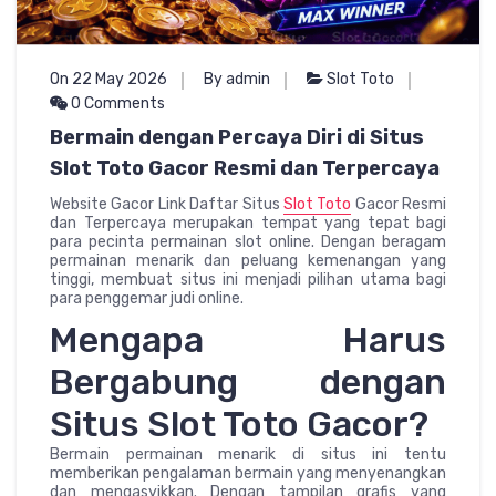
On 22 May 2026
By admin
Slot Toto
0 Comments
Bermain dengan Percaya Diri di Situs
Slot Toto Gacor Resmi dan Terpercaya
Website Gacor Link Daftar Situs
Slot Toto
Gacor Resmi
dan Terpercaya merupakan tempat yang tepat bagi
para pecinta permainan slot online. Dengan beragam
permainan menarik dan peluang kemenangan yang
tinggi, membuat situs ini menjadi pilihan utama bagi
para penggemar judi online.
Mengapa Harus
Bergabung dengan
Situs Slot Toto Gacor?
Bermain permainan menarik di situs ini tentu
memberikan pengalaman bermain yang menyenangkan
dan mengasyikkan. Dengan tampilan grafis yang